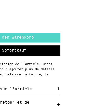
 den Warenkorb
Sofortkauf
ription de l’article. C’est 
pour ajouter plus de détails 
e, tels que la taille, la 
seils d’entretien et les 
nettoyage.
sur l'article
idéal pour ajouter des 
retour et de
 votre article, telles que les 
les
, 
les matériaux utilisés
, 