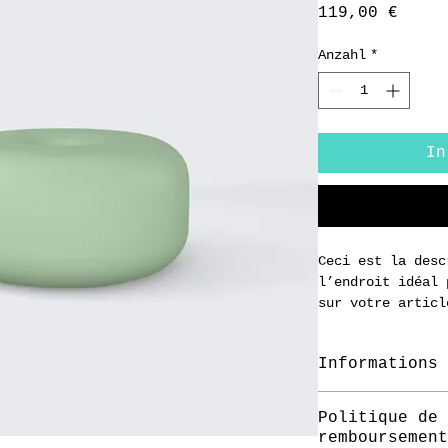
Preis
119,00 €
Anzahl
*
In
Ceci est la desc
l’endroit idéal 
sur votre articl
matière, les con
instructions de 
Informations 
C'est l'endroit 
Politique de 
informations sur
remboursement
tailles disponib