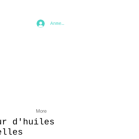
Anmelden
More
ur d'huiles
elles